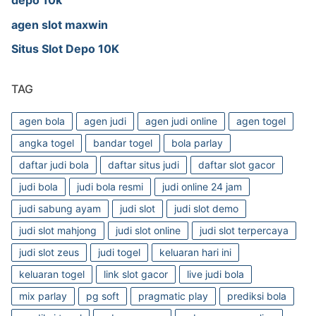
depo 10k
agen slot maxwin
Situs Slot Depo 10K
TAG
agen bola
agen judi
agen judi online
agen togel
angka togel
bandar togel
bola parlay
daftar judi bola
daftar situs judi
daftar slot gacor
judi bola
judi bola resmi
judi online 24 jam
judi sabung ayam
judi slot
judi slot demo
judi slot mahjong
judi slot online
judi slot terpercaya
judi slot zeus
judi togel
keluaran hari ini
keluaran togel
link slot gacor
live judi bola
mix parlay
pg soft
pragmatic play
prediksi bola