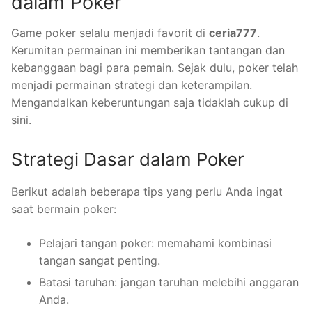
dalam Poker
Game poker selalu menjadi favorit di
ceria777
.
Kerumitan permainan ini memberikan tantangan dan
kebanggaan bagi para pemain. Sejak dulu, poker telah
menjadi permainan strategi dan keterampilan.
Mengandalkan keberuntungan saja tidaklah cukup di
sini.
Strategi Dasar dalam Poker
Berikut adalah beberapa tips yang perlu Anda ingat
saat bermain poker:
Pelajari tangan poker: memahami kombinasi
tangan sangat penting.
Batasi taruhan: jangan taruhan melebihi anggaran
Anda.