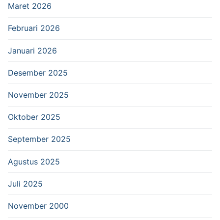
Maret 2026
Februari 2026
Januari 2026
Desember 2025
November 2025
Oktober 2025
September 2025
Agustus 2025
Juli 2025
November 2000