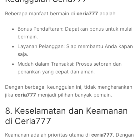
Beberapa manfaat bermain di
ceria777
adalah:
Bonus Pendaftaran: Dapatkan bonus untuk mulai
bermain.
Layanan Pelanggan: Siap membantu Anda kapan
saja.
Mudah dalam Transaksi: Proses setoran dan
penarikan yang cepat dan aman.
Dengan berbagai keunggulan ini, tidak mengherankan
jika
ceria777
menjadi pilihan banyak pemain.
8. Keselamatan dan Keamanan
di Ceria777
Keamanan adalah prioritas utama di
ceria777
. Dengan