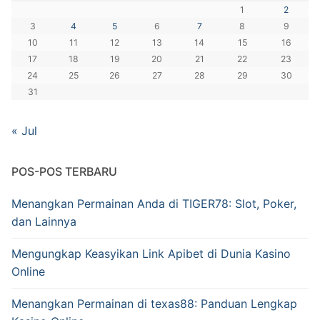
1
2
3
4
5
6
7
8
9
10
11
12
13
14
15
16
17
18
19
20
21
22
23
24
25
26
27
28
29
30
31
« Jul
POS-POS TERBARU
Menangkan Permainan Anda di TIGER78: Slot, Poker,
dan Lainnya
Mengungkap Keasyikan Link Apibet di Dunia Kasino
Online
Menangkan Permainan di texas88: Panduan Lengkap