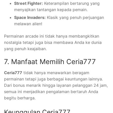
Street Fighter:
Keterampilan bertarung yang
menyajikan tantangan kepada pemain.
Space Invaders:
Klasik yang penuh perjuangan
melawan alien!
Permainan arcade ini tidak hanya membangkitkan
nostalgia tetapi juga bisa membawa Anda ke dunia
yang penuh keajaiban.
7. Manfaat Memilih Ceria777
Ceria777
tidak hanya menawarkan beragam
permainan tetapi juga berbagai keuntungan lainnya.
Dari bonus menarik hingga layanan pelanggan 24 jam,
semua ini menjadikan pengalaman bertaruh Anda
begitu berharga.
Keunggulan Ceria777