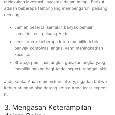
melakukan investasi. Investasi dalam mimpi. Berikut
adalah beberapa faktor yang mempengaruhi peluang
menang:
Jumlah peserta: semakin banyak pemain,
semakin kecil peluang Anda.
Jenis lotere: beberapa lotere memiliki lebih
banyak kombinasi angka, yang meningkatkan
kesulitan.
Strategi pemilihan angka: gunakan angka yang
memiliki makna bagi Anda, seperti tanggal lahir.
Jadi, ketika Anda memainkan lottery, ingatlah bahwa
keberuntungan bisa datang ketika Anda least expect
it.
3. Mengasah Keterampilan