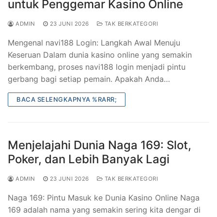
untuk Penggemar Kasino Online
ADMIN
23 JUNI 2026
TAK BERKATEGORI
Mengenal navi188 Login: Langkah Awal Menuju
Keseruan Dalam dunia kasino online yang semakin
berkembang, proses navi188 login menjadi pintu
gerbang bagi setiap pemain. Apakah Anda…
BACA SELENGKAPNYA %RARR;
Menjelajahi Dunia Naga 169: Slot,
Poker, dan Lebih Banyak Lagi
ADMIN
23 JUNI 2026
TAK BERKATEGORI
Naga 169: Pintu Masuk ke Dunia Kasino Online Naga
169 adalah nama yang semakin sering kita dengar di