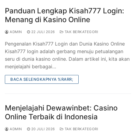
Panduan Lengkap Kisah777 Login:
Menang di Kasino Online
ADMIN
22 JULI 2026
TAK BERKATEGORI
Pengenalan Kisah777 Login dan Dunia Kasino Online
Kisah777 login adalah gerbang menuju petualangan
seru di dunia kasino online. Dalam artikel ini, kita akan
menjelajahi berbagai…
BACA SELENGKAPNYA %RARR;
Menjelajahi Dewawinbet: Casino
Online Terbaik di Indonesia
ADMIN
20 JULI 2026
TAK BERKATEGORI