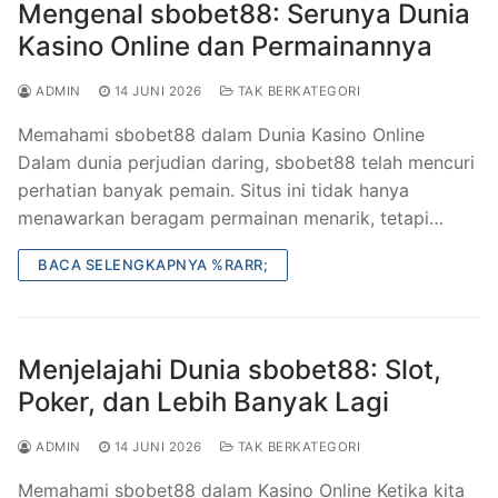
Mengenal sbobet88: Serunya Dunia
Kasino Online dan Permainannya
ADMIN
14 JUNI 2026
TAK BERKATEGORI
Memahami sbobet88 dalam Dunia Kasino Online
Dalam dunia perjudian daring, sbobet88 telah mencuri
perhatian banyak pemain. Situs ini tidak hanya
menawarkan beragam permainan menarik, tetapi…
BACA SELENGKAPNYA %RARR;
Menjelajahi Dunia sbobet88: Slot,
Poker, dan Lebih Banyak Lagi
ADMIN
14 JUNI 2026
TAK BERKATEGORI
Memahami sbobet88 dalam Kasino Online Ketika kita