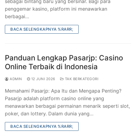
sebagai bintang baru yang bersinar. Bagi para
penggemar kasino, platform ini menawarkan
berbagai…
BACA SELENGKAPNYA %RARR;
Panduan Lengkap Pasarjp: Casino
Online Terbaik di Indonesia
ADMIN
12 JUNI 2026
TAK BERKATEGORI
Memahami Pasarjp: Apa Itu dan Mengapa Penting?
Pasarjp adalah platform casino online yang
menawarkan berbagai permainan menarik seperti slot,
poker, dan lottery. Dalam dunia yang…
BACA SELENGKAPNYA %RARR;