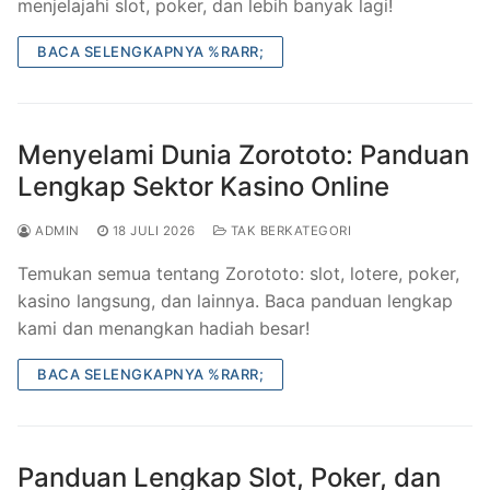
menjelajahi slot, poker, dan lebih banyak lagi!
BACA SELENGKAPNYA %RARR;
Menyelami Dunia Zorototo: Panduan
Lengkap Sektor Kasino Online
ADMIN
18 JULI 2026
TAK BERKATEGORI
Temukan semua tentang Zorototo: slot, lotere, poker,
kasino langsung, dan lainnya. Baca panduan lengkap
kami dan menangkan hadiah besar!
BACA SELENGKAPNYA %RARR;
Panduan Lengkap Slot, Poker, dan