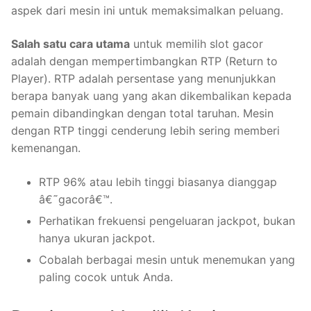
aspek dari mesin ini untuk memaksimalkan peluang.
Salah satu cara utama
untuk memilih slot gacor
adalah dengan mempertimbangkan RTP (Return to
Player). RTP adalah persentase yang menunjukkan
berapa banyak uang yang akan dikembalikan kepada
pemain dibandingkan dengan total taruhan. Mesin
dengan RTP tinggi cenderung lebih sering memberi
kemenangan.
RTP 96% atau lebih tinggi biasanya dianggap
â€˜gacorâ€™.
Perhatikan frekuensi pengeluaran jackpot, bukan
hanya ukuran jackpot.
Cobalah berbagai mesin untuk menemukan yang
paling cocok untuk Anda.