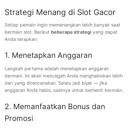
Strategi Menang di Slot Gacor
Setiap pemain ingin memenangkan lebih banyak saat
bermain slot. Berikut
beberapa strategi
yang dapat
Anda terapkan:
1. Menetapkan Anggaran
Langkah pertama adalah menetapkan anggaran
bermain. Ini akan mencegah Anda menghabiskan lebih
dari yang direncanakan. Selalu jadi bijak — jika
anggaran Anda habis, saatnya untuk berhenti bermain.
2. Memanfaatkan Bonus dan
Promosi