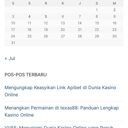
S
S
R
K
J
S
M
1
2
3
4
5
6
7
8
9
10
11
12
13
14
15
16
17
18
19
20
21
22
23
24
25
26
27
28
29
30
31
« Jul
POS-POS TERBARU
Mengungkap Keasyikan Link Apibet di Dunia Kasino
Online
Menangkan Permainan di texas88: Panduan Lengkap
Kasino Online
VV55: Menyelami Dunia Kasino Online yang Penuh