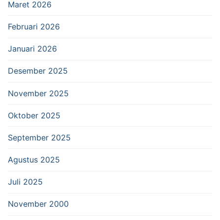
Maret 2026
Februari 2026
Januari 2026
Desember 2025
November 2025
Oktober 2025
September 2025
Agustus 2025
Juli 2025
November 2000