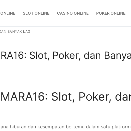
 ONLINE
SLOT ONLINE
CASINO ONLINE
POKER ONLINE
DAN BANYAK LAGI
16: Slot, Poker, dan Bany
ARA16: Slot, Poker, da
mana hiburan dan kesempatan bertemu dalam satu platform