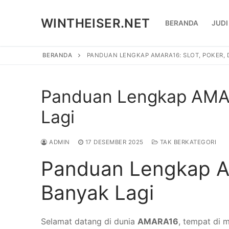
Lompat
ke
WINTHEISER.NET
BERANDA
JUDI
konten
BERANDA
PANDUAN LENGKAP AMARA16: SLOT, POKER, 
Panduan Lengkap AMARA
Lagi
ADMIN
17 DESEMBER 2025
TAK BERKATEGORI
Panduan Lengkap AM
Banyak Lagi
Selamat datang di dunia
AMARA16
, tempat di 