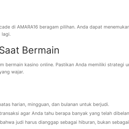
 arcade di AMARA16 beragam pilihan. Anda dapat menemuka
lagi.
Saat Bermain
bermain kasino online. Pastikan Anda memiliki strategi u
yang wajar.
atas harian, mingguan, dan bulanan untuk berjudi.
transaksi agar Anda tahu berapa banyak yang telah dibelan
bahwa judi harus dianggap sebagai hiburan, bukan sebagai