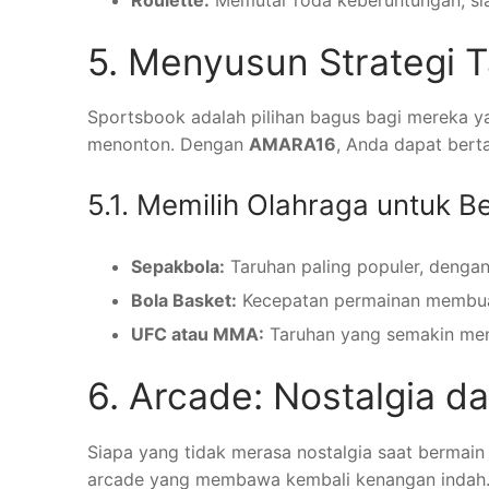
5. Menyusun Strategi 
Sportsbook adalah pilihan bagus bagi mereka 
menonton. Dengan
AMARA16
, Anda dapat berta
5.1. Memilih Olahraga untuk B
Sepakbola:
Taruhan paling populer, dengan 
Bola Basket:
Kecepatan permainan membuat
UFC atau MMA:
Taruhan yang semakin men
6. Arcade: Nostalgia 
Siapa yang tidak merasa nostalgia saat bermai
arcade yang membawa kembali kenangan indah