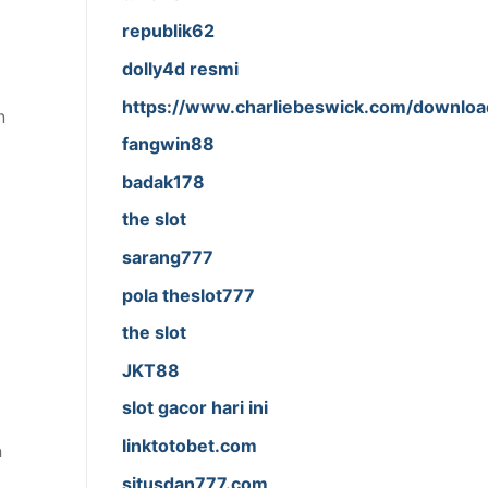
republik62
dolly4d resmi
https://www.charliebeswick.com/downloa
n
fangwin88
badak178
the slot
sarang777
pola theslot777
the slot
JKT88
slot gacor hari ini
linktotobet.com
n
situsdan777.com