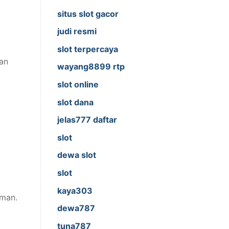
situs slot gacor
judi resmi
slot terpercaya
gan
wayang8899 rtp
slot online
slot dana
jelas777 daftar
slot
dewa slot
slot
kaya303
aman.
dewa787
tuna787