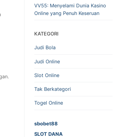
VV55: Menyelami Dunia Kasino
Online yang Penuh Keseruan
n
KATEGORI
Judi Bola
Judi Online
Slot Online
gan.
Tak Berkategori
Togel Online
sbobet88
SLOT DANA