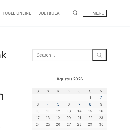
TOGEL ONLINE
JUDI BOLA
MENU
Cari:
ak
Cari:
Agustus 2026
S
S
R
K
J
S
M
n
1
2
3
4
5
6
7
8
9
10
11
12
13
14
15
16
17
18
19
20
21
22
23
24
25
26
27
28
29
30
.