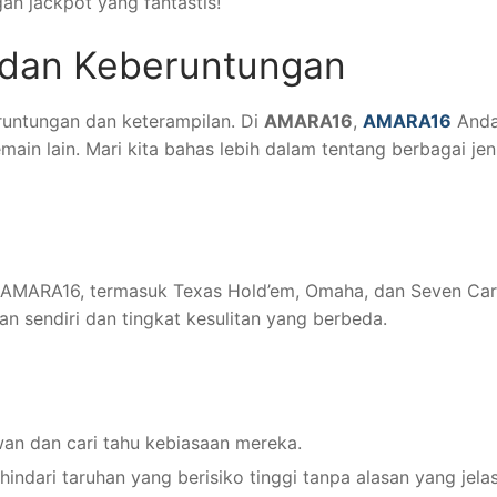
an jackpot yang fantastis!
n dan Keberuntungan
untungan dan keterampilan. Di
AMARA16
,
AMARA16
And
n lain. Mari kita bahas lebih dalam tentang berbagai jen
 AMARA16, termasuk Texas Hold’em, Omaha, dan Seven Ca
an sendiri dan tingkat kesulitan yang berbeda.
an dan cari tahu kebiasaan mereka.
ndari taruhan yang berisiko tinggi tanpa alasan yang jelas