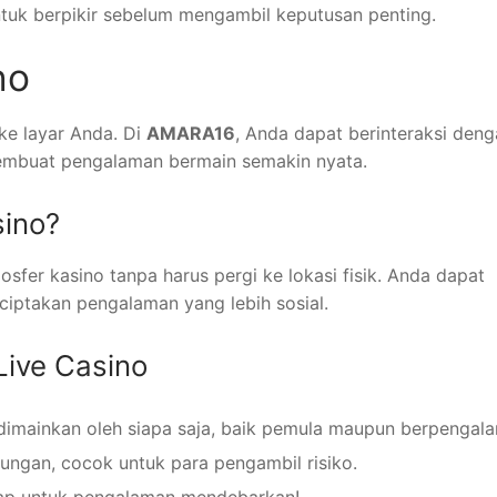
tuk berpikir sebelum mengambil keputusan penting.
no
ke layar Anda. Di
AMARA16
, Anda dapat berinteraksi den
i membuat pengalaman bermain semakin nyata.
sino?
er kasino tanpa harus pergi ke lokasi fisik. Anda dapat
ciptakan pengalaman yang lebih sosial.
Live Casino
imainkan oleh siapa saja, baik pemula maupun berpengal
ungan, cocok untuk para pengambil risiko.
ap untuk pengalaman mendebarkan!