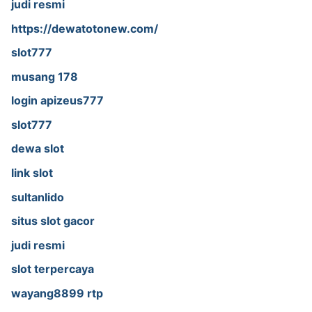
judi resmi
https://dewatotonew.com/
slot777
musang 178
login apizeus777
slot777
dewa slot
link slot
sultanlido
situs slot gacor
judi resmi
slot terpercaya
wayang8899 rtp