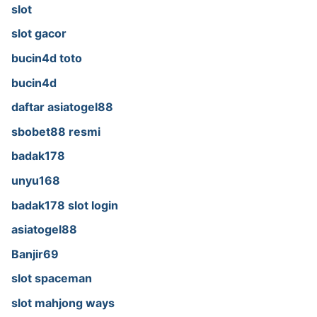
slot
slot gacor
bucin4d toto
bucin4d
daftar asiatogel88
sbobet88 resmi
badak178
unyu168
badak178 slot login
asiatogel88
Banjir69
slot spaceman
slot mahjong ways