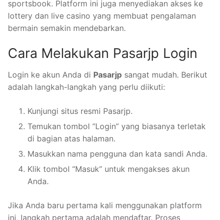
sportsbook. Platform ini juga menyediakan akses ke
lottery dan live casino yang membuat pengalaman
bermain semakin mendebarkan.
Cara Melakukan Pasarjp Login
Login ke akun Anda di
Pasarjp
sangat mudah. Berikut
adalah langkah-langkah yang perlu diikuti:
Kunjungi situs resmi Pasarjp.
Temukan tombol “Login” yang biasanya terletak
di bagian atas halaman.
Masukkan nama pengguna dan kata sandi Anda.
Klik tombol “Masuk” untuk mengakses akun
Anda.
Jika Anda baru pertama kali menggunakan platform
ini, langkah pertama adalah mendaftar. Proses