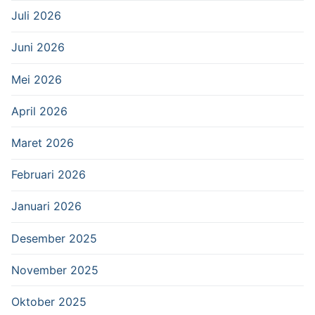
Juli 2026
Juni 2026
Mei 2026
April 2026
Maret 2026
Februari 2026
Januari 2026
Desember 2025
November 2025
Oktober 2025