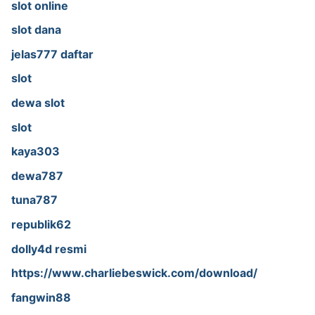
slot online
slot dana
jelas777 daftar
slot
dewa slot
slot
kaya303
dewa787
tuna787
republik62
dolly4d resmi
https://www.charliebeswick.com/download/
fangwin88