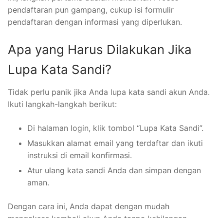
pendaftaran pun gampang, cukup isi formulir
pendaftaran dengan informasi yang diperlukan.
Apa yang Harus Dilakukan Jika
Lupa Kata Sandi?
Tidak perlu panik jika Anda lupa kata sandi akun Anda.
Ikuti langkah-langkah berikut:
Di halaman login, klik tombol “Lupa Kata Sandi”.
Masukkan alamat email yang terdaftar dan ikuti
instruksi di email konfirmasi.
Atur ulang kata sandi Anda dan simpan dengan
aman.
Dengan cara ini, Anda dapat dengan mudah