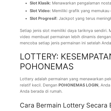
Slot Klasik:
Menawarkan pengalaman nostalg
Slot Video:
Memiliki grafik yang memukau da
Slot Progresif:
Jackpot yang terus meningk
Setiap jenis slot memiliki daya tariknya sendiri
video membuat permainan lebih dinamis dengan
mencoba setiap jenis permainan ini setelah An
LOTTERY: KESEMPATA
POHONEMAS
Lottery adalah permainan yang menawarkan pel
relatif kecil. Dengan
POHONEMAS LOGIN
, Anda
Anda berada di rumah.
Cara Bermain Lottery Secara E