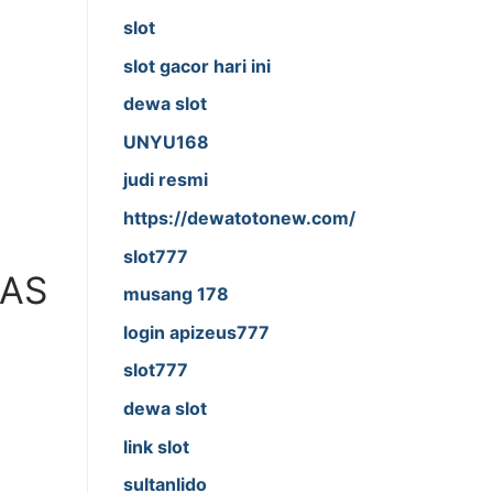
slot
slot gacor hari ini
dewa slot
UNYU168
judi resmi
https://dewatotonew.com/
slot777
MAS
musang 178
login apizeus777
slot777
dewa slot
link slot
sultanlido