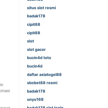
situs slot resmi
badak178
cipit88
cipit88
slot
slot gacor
bucin4d toto
bucin4d
daftar asiatogel88
sbobet88 resmi
in
binasi
badak178
unyu168
badak178 slot login