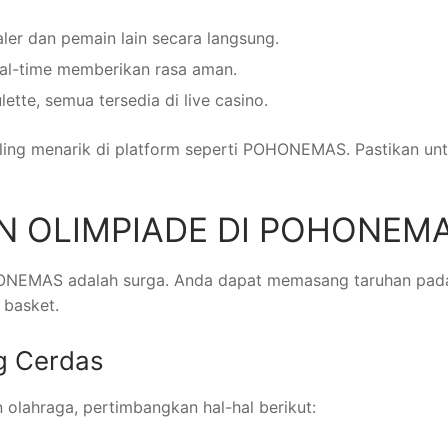
er dan pemain lain secara langsung.
eal-time memberikan rasa aman.
ette, semua tersedia di live casino.
 paling menarik di platform seperti POHONEMAS. Pastikan un
N OLIMPIADE DI POHONEM
HONEMAS adalah surga. Anda dapat memasang taruhan pad
 basket.
g Cerdas
 olahraga, pertimbangkan hal-hal berikut: