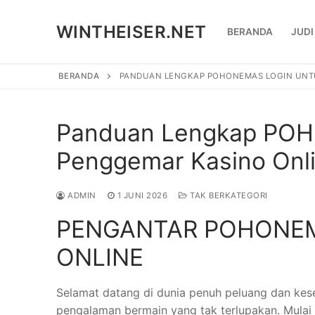
Lompat
ke
WINTHEISER.NET
BERANDA
JUDI
konten
BERANDA
PANDUAN LENGKAP POHONEMAS LOGIN UNT
Panduan Lengkap PO
Penggemar Kasino Onl
ADMIN
1 JUNI 2026
TAK BERKATEGORI
PENGANTAR POHONEMA
ONLINE
Selamat datang di dunia penuh peluang dan ke
pengalaman bermain yang tak terlupakan. Mulai 