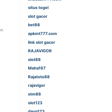
situs togel
slot gacor
bet88
n.
apkmt777.com
link slot gacor
RAJAVIGOR
slot88
Maha167
Rajatoto88
rajavigor
stm88
slot123
daun123