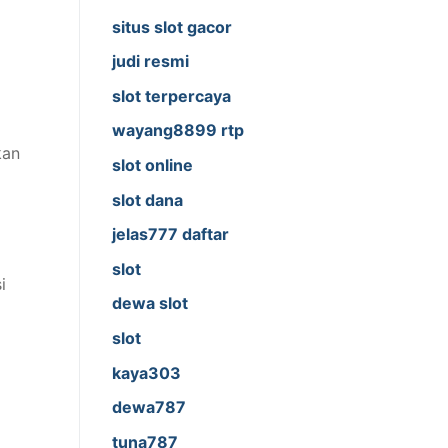
situs slot gacor
judi resmi
slot terpercaya
wayang8899 rtp
kan
slot online
slot dana
jelas777 daftar
slot
i
dewa slot
slot
kaya303
dewa787
tuna787