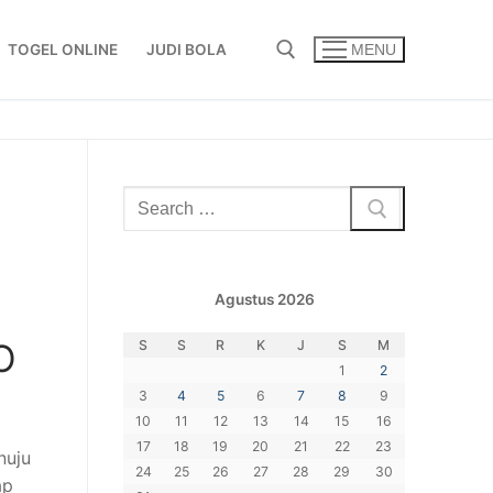
TOGEL ONLINE
JUDI BOLA
MENU
Cari:
Cari:
Agustus 2026
O
S
S
R
K
J
S
M
1
2
3
4
5
6
7
8
9
10
11
12
13
14
15
16
17
18
19
20
21
22
23
nuju
24
25
26
27
28
29
30
ap