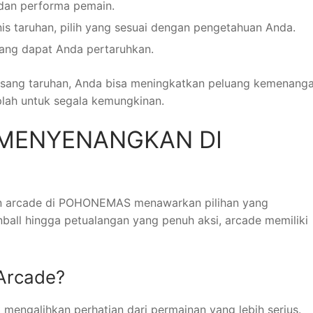
m dan performa pemain.
is taruhan, pilih yang sesuai dengan pengetahuan Anda.
ang dapat Anda pertaruhkan.
ang taruhan, Anda bisa meningkatkan peluang kemenanga
iaplah untuk segala kemungkinan.
 MENYENANGKAN DI
an arcade di POHONEMAS menawarkan pilihan yang
nball hingga petualangan yang penuh aksi, arcade memiliki
Arcade?
mengalihkan perhatian dari permainan yang lebih serius.