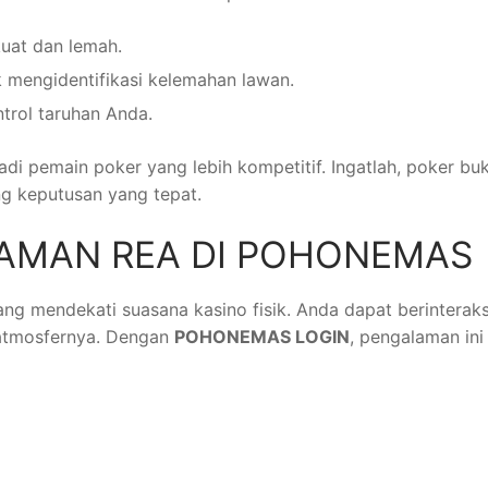
kuat dan lemah.
k mengidentifikasi kelemahan lawan.
ntrol taruhan Anda.
di pemain poker yang lebih kompetitif. Ingatlah, poker bu
ng keputusan yang tepat.
LAMAN REA DI POHONEMAS
g mendekati suasana kasino fisik. Anda dapat berinteraks
 atmosfernya. Dengan
POHONEMAS LOGIN
, pengalaman ini