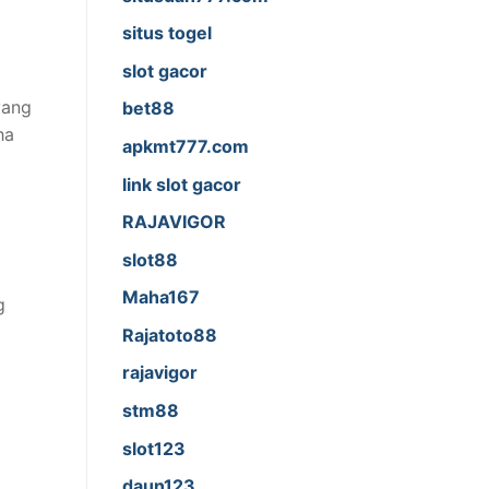
situs togel
slot gacor
yang
bet88
ha
apkmt777.com
link slot gacor
RAJAVIGOR
slot88
Maha167
g
Rajatoto88
rajavigor
stm88
slot123
daun123