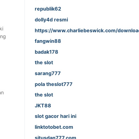
republik62
dolly4d resmi
ki
https://www.charliebeswick.com/downloa
ang
fangwin88
badak178
the slot
sarang777
pola theslot777
an
the slot
JKT88
slot gacor hari ini
linktotobet.com
situsdan777.com