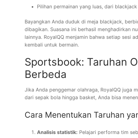
Pilihan permainan yang luas, dari blackjack
Bayangkan Anda duduk di meja blackjack, berbi
dibagikan. Suasana ini berhasil menghadirkan n
lainnya. RoyalQQ menjamin bahwa setiap sesi a
kembali untuk bermain.
Sportsbook: Taruhan 
Berbeda
Jika Anda penggemar olahraga, RoyalQQ juga me
dari sepak bola hingga basket, Anda bisa mene
Cara Menentukan Taruhan ya
Analisis statistik:
Pelajari performa tim s