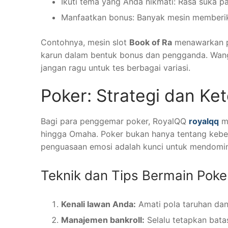
Ikuti tema yang Anda nikmati: Rasa suka
Manfaatkan bonus: Banyak mesin memberika
Contohnya, mesin slot
Book of Ra
menawarkan pe
karun dalam bentuk bonus dan pengganda. Wan
jangan ragu untuk tes berbagai variasi.
Poker: Strategi dan Ke
Bagi para penggemar poker, RoyalQQ
royalqq
me
hingga Omaha. Poker bukan hanya tentang keberu
penguasaan emosi adalah kunci untuk mendomin
Teknik dan Tips Bermain Poke
Kenali lawan Anda:
Amati pola taruhan dan
Manajemen bankroll:
Selalu tetapkan bata