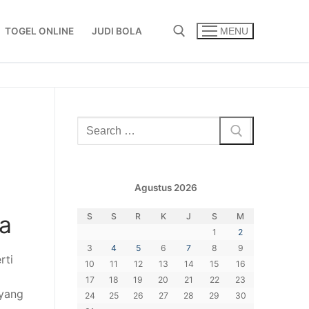
TOGEL ONLINE
JUDI BOLA
MENU
Cari:
Cari:
Agustus 2026
ya
S
S
R
K
J
S
M
1
2
3
4
5
6
7
8
9
rti
10
11
12
13
14
15
16
17
18
19
20
21
22
23
 yang
24
25
26
27
28
29
30