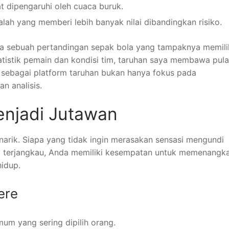
 dipengaruhi oleh cuaca buruk.
lah yang memberi lebih banyak nilai dibandingkan risiko.
 sebuah pertandingan sepak bola yang tampaknya memili
atistik pemain dan kondisi tim, taruhan saya membawa pul
ebagai platform taruhan bukan hanya fokus pada
n analisis.
enjadi Jutawan
narik. Siapa yang tidak ingin merasakan sensasi mengundi
 terjangkau, Anda memiliki kesempatan untuk memenangk
idup.
ere
um yang sering dipilih orang.