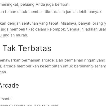
 meningkat, peluang Anda juga berlipat.
an teman untuk membeli tiket dalam jumlah lebih banyak.
kan dengan sentuhan yang tepat. Misalnya, banyak orang 
 juga membeli tiket dalam kelompok. Semua ini adalah usa
u undian murah.
 Tak Terbatas
enawarkan permainan arcade. Dari permainan ringan yang
us, arcade memberikan kesempatan untuk bersenang-senan
gan.
Arcade
santai.
 tembak-tembakan, dan teka-teki.