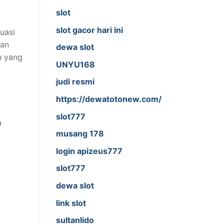
slot
slot gacor hari ini
uasi
dan
dewa slot
n yang
UNYU168
judi resmi
https://dewatotonew.com/
slot777
a
musang 178
login apizeus777
slot777
dewa slot
link slot
sultanlido