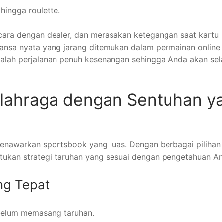
 hingga roulette.
cara dengan dealer, dan merasakan ketegangan saat kartu
uansa nyata yang jarang ditemukan dalam permainan online
dalah perjalanan penuh kesenangan sehingga Anda akan sel
Olahraga dengan Sentuhan y
nawarkan sportsbook yang luas. Dengan berbagai pilihan
ntukan strategi taruhan yang sesuai dengan pengetahuan A
ng Tepat
ebelum memasang taruhan.