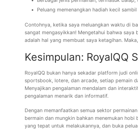
Peluang memenangkan hadiah kecil sambil
Contohnya, ketika saya meluangkan waktu di ba
sangat mengasyikkan! Mengetahui bahwa saya 
adalah hal yang membuat saya ketagihan. Maka, 
Kesimpulan: RoyalQQ S
RoyalQQ bukan hanya sekadar platform judi online
sportsbook, lotere, dan arcade, setiap pemain
Menyajikan pengalaman mendalam dan interakti
pengalaman menarik dan informatif.
Dengan memanfaatkan semua sektor permainan i
bermain dan mungkin bahkan menemukan hobi bar
yang tepat untuk melakukannya, dan buka pelu