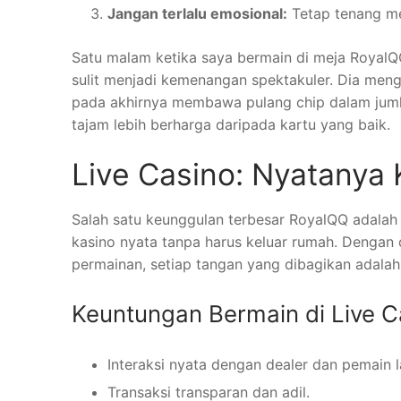
Jangan terlalu emosional:
Tetap tenang me
Satu malam ketika saya bermain di meja Royal
sulit menjadi kemenangan spektakuler. Dia men
pada akhirnya membawa pulang chip dalam jumlah
tajam lebih berharga daripada kartu yang baik.
Live Casino: Nyatanya 
Salah satu keunggulan terbesar RoyalQQ adala
kasino nyata tanpa harus keluar rumah. Dengan
permainan, setiap tangan yang dibagikan adala
Keuntungan Bermain di Live C
Interaksi nyata dengan dealer dan pemain l
Transaksi transparan dan adil.