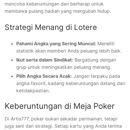
mencoba keberuntungan dan berharap untuk
membawa pulang hadiah yang mengubah hidup.
Strategi Menang di Lotere
Pahami Angka yang Sering Muncul:
Meneliti
statistik akan memberi Anda peluang lebih baik.
Ikut serta dalam Sindikat:
Bergabung dengan
grup untuk meningkatkan peluang menang.
Pilih Angka Secara Acak:
Jangan terpaku pada
angka favorit, kadang keberuntungan datang dari
ketidakpastian.
Keberuntungan di Meja Poker
Di Artis777, poker bukan sekadar permainan, tetapi
juga seni dan strategi. Setiap kartu yang Anda terima