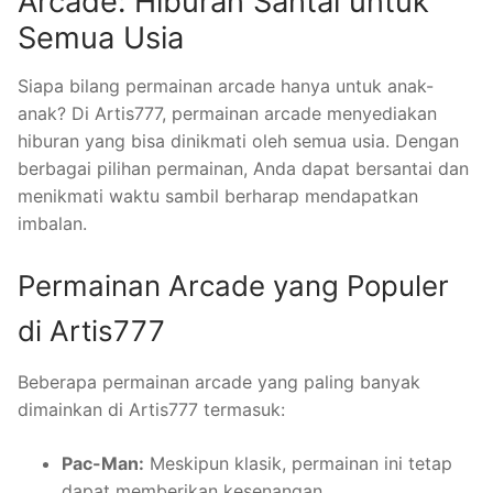
Arcade: Hiburan Santai untuk
Semua Usia
Siapa bilang permainan arcade hanya untuk anak-
anak? Di Artis777, permainan arcade menyediakan
hiburan yang bisa dinikmati oleh semua usia. Dengan
berbagai pilihan permainan, Anda dapat bersantai dan
menikmati waktu sambil berharap mendapatkan
imbalan.
Permainan Arcade yang Populer
di Artis777
Beberapa permainan arcade yang paling banyak
dimainkan di Artis777 termasuk:
Pac-Man:
Meskipun klasik, permainan ini tetap
dapat memberikan kesenangan.