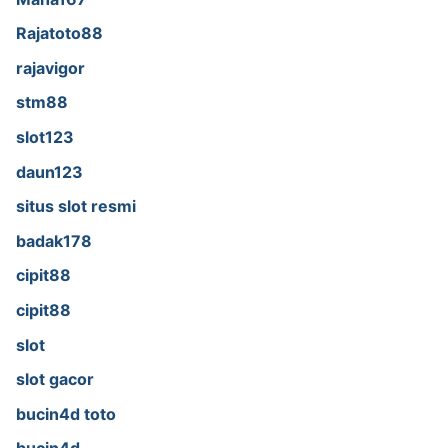
Rajatoto88
rajavigor
stm88
slot123
daun123
situs slot resmi
badak178
cipit88
cipit88
slot
slot gacor
bucin4d toto