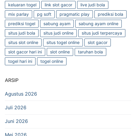
keluaran togel
link slot gacor
live judi bola
mix parlay
pg soft
pragmatic play
prediksi bola
prediksi togel
sabung ayam
sabung ayam online
situs judi bola
situs judi online
situs judi terpercaya
situs slot online
situs togel online
slot gacor
slot gacor hari ini
slot online
taruhan bola
togel hari ini
togel online
ARSIP
Agustus 2026
Juli 2026
Juni 2026
Mei 2026