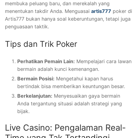
membuka peluang baru, dan merekalah yang
menentukan takdir Anda. Menguasai
artis777
poker di
Artis777 bukan hanya soal keberuntungan, tetapi juga
penguasaan taktik.
Tips dan Trik Poker
Perhatikan Pemain Lain:
Mempelajari cara lawan
bermain adalah kunci kemenangan.
Bermain Posisi:
Mengetahui kapan harus
bertindak bisa memberikan keuntungan besar.
Berkelanjutan:
Menyesuaikan gaya bermain
Anda tergantung situasi adalah strategi yang
bijak.
Live Casino: Pengalaman Real-
Time yang Tak Tertandingi