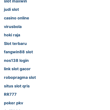
slot maxwin
judi slot
casino online
virusbola
hoki raja
Slot terbaru
fangwin88 slot
nos138 login
link slot gacor
robopragma slot
situs slot qris
RR777
poker pkv