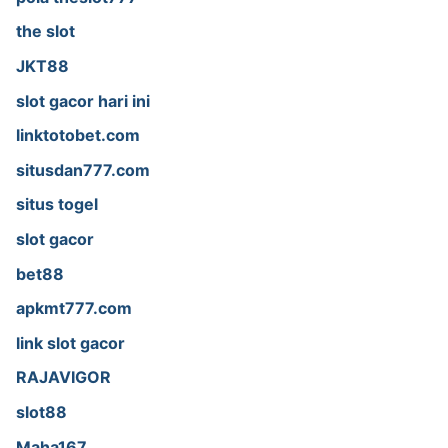
the slot
JKT88
slot gacor hari ini
linktotobet.com
situsdan777.com
situs togel
slot gacor
bet88
apkmt777.com
link slot gacor
RAJAVIGOR
slot88
Maha167