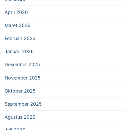
April 2026
Maret 2026
Februari 2026
Januari 2026
Desember 2025
November 2025
Oktober 2025
September 2025
Agustus 2025