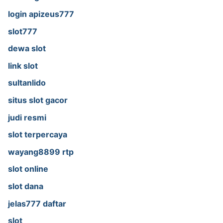
login apizeus777
slot777
dewa slot
link slot
sultanlido
situs slot gacor
judi resmi
slot terpercaya
wayang8899 rtp
slot online
slot dana
jelas777 daftar
slot