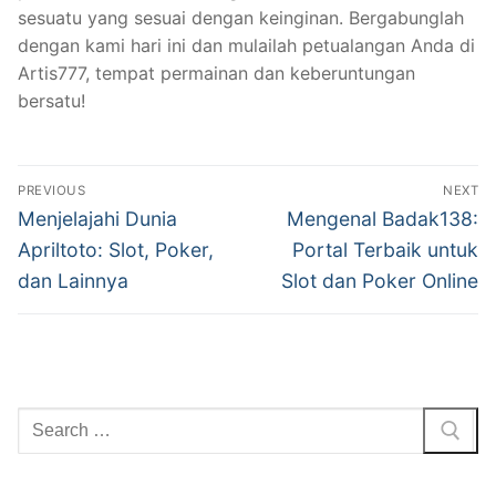
sesuatu yang sesuai dengan keinginan. Bergabunglah
dengan kami hari ini dan mulailah petualangan Anda di
Artis777, tempat permainan dan keberuntungan
bersatu!
Navigasi
PREVIOUS
NEXT
pos
Previous
Next
Menjelajahi Dunia
Mengenal Badak138:
post:
post:
Apriltoto: Slot, Poker,
Portal Terbaik untuk
dan Lainnya
Slot dan Poker Online
Cari: