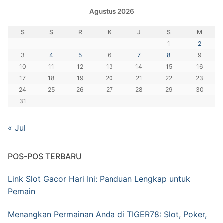
Agustus 2026
S
S
R
K
J
S
M
1
2
3
4
5
6
7
8
9
10
11
12
13
14
15
16
17
18
19
20
21
22
23
24
25
26
27
28
29
30
31
« Jul
POS-POS TERBARU
Link Slot Gacor Hari Ini: Panduan Lengkap untuk
Pemain
Menangkan Permainan Anda di TIGER78: Slot, Poker,