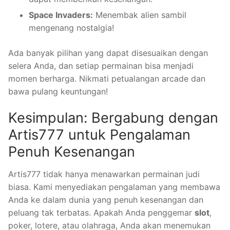
Space Invaders:
Menembak alien sambil
mengenang nostalgia!
Ada banyak pilihan yang dapat disesuaikan dengan
selera Anda, dan setiap permainan bisa menjadi
momen berharga. Nikmati petualangan arcade dan
bawa pulang keuntungan!
Kesimpulan: Bergabung dengan
Artis777 untuk Pengalaman
Penuh Kesenangan
Artis777 tidak hanya menawarkan permainan judi
biasa. Kami menyediakan pengalaman yang membawa
Anda ke dalam dunia yang penuh kesenangan dan
peluang tak terbatas. Apakah Anda penggemar
slot
,
poker, lotere, atau olahraga, Anda akan menemukan