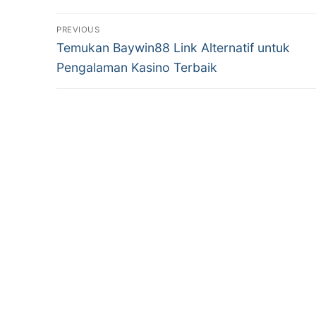
Navigasi
PREVIOUS
Previous
pos
Temukan Baywin88 Link Alternatif untuk
post:
Pengalaman Kasino Terbaik