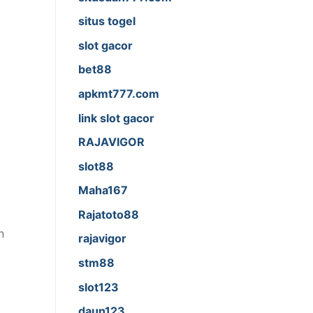
situs togel
slot gacor
bet88
apkmt777.com
link slot gacor
RAJAVIGOR
slot88
Maha167
Rajatoto88
n
rajavigor
stm88
slot123
daun123