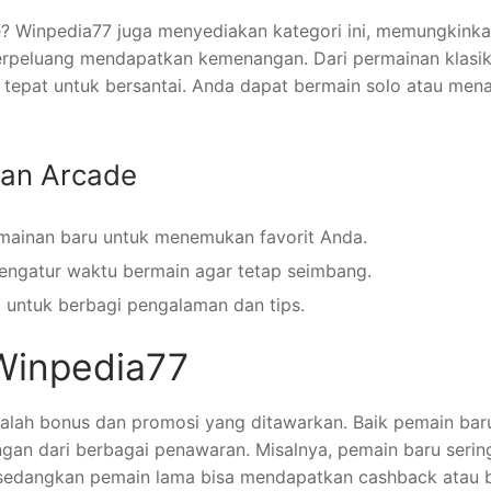
? Winpedia77 juga menyediakan kategori ini, memungkink
erpeluang mendapatkan kemenangan. Dari permainan klasi
n tepat untuk bersantai. Anda dapat bermain solo atau men
nan Arcade
ainan baru untuk menemukan favorit Anda.
engatur waktu bermain agar tetap seimbang.
m untuk berbagi pengalaman dan tips.
Winpedia77
alah bonus dan promosi yang ditawarkan. Baik pemain bar
an dari berbagai penawaran. Misalnya, pemain baru sering
 sedangkan pemain lama bisa mendapatkan cashback atau 