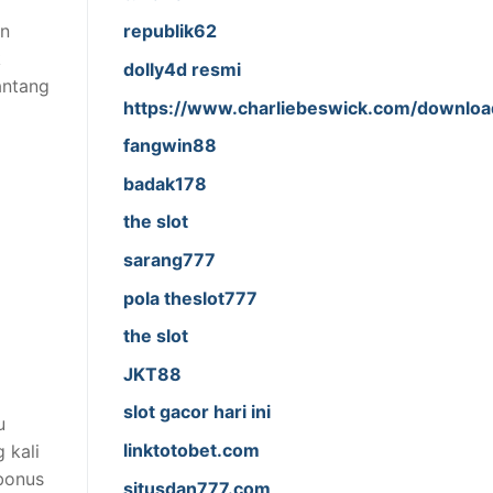
an
republik62
k
dolly4d resmi
antang
https://www.charliebeswick.com/downloa
fangwin88
badak178
the slot
sarang777
pola theslot777
the slot
JKT88
slot gacor hari ini
u
linktotobet.com
 kali
bonus
situsdan777.com