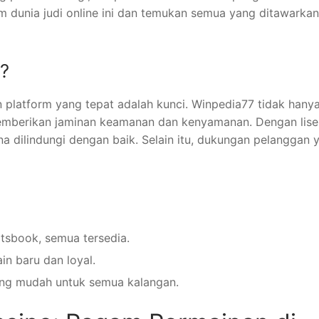
lam dunia judi online ini dan temukan semua yang ditawarkan
?
an platform yang tepat adalah kunci. Winpedia77 tidak hany
emberikan jaminan keamanan dan kenyamanan. Dengan lise
a dilindungi dengan baik. Selain itu, dukungan pelanggan 
rtsbook, semua tersedia.
n baru dan loyal.
ng mudah untuk semua kalangan.