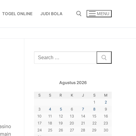
TOGEL ONLINE
JUDI BOLA
MENU
Cari:
Cari:
Agustus 2026
S
S
R
K
J
S
M
1
2
3
4
5
6
7
8
9
10
11
12
13
14
15
16
17
18
19
20
21
22
23
asino
24
25
26
27
28
29
30
rmain