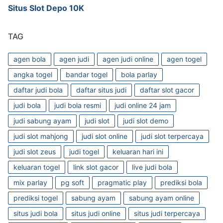
Situs Slot Depo 10K
TAG
agen bola
agen judi
agen judi online
agen togel
angka togel
bandar togel
bola parlay
daftar judi bola
daftar situs judi
daftar slot gacor
judi bola
judi bola resmi
judi online 24 jam
judi sabung ayam
judi slot
judi slot demo
judi slot mahjong
judi slot online
judi slot terpercaya
judi slot zeus
judi togel
keluaran hari ini
keluaran togel
link slot gacor
live judi bola
mix parlay
pg soft
pragmatic play
prediksi bola
prediksi togel
sabung ayam
sabung ayam online
situs judi bola
situs judi online
situs judi terpercaya