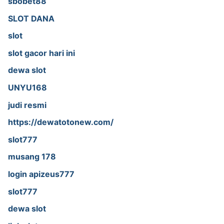
sbobet88
SLOT DANA
slot
slot gacor hari ini
dewa slot
UNYU168
judi resmi
https://dewatotonew.com/
slot777
musang 178
login apizeus777
slot777
dewa slot