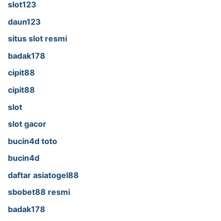
slot123
daun123
situs slot resmi
badak178
cipit88
cipit88
slot
slot gacor
bucin4d toto
bucin4d
daftar asiatogel88
sbobet88 resmi
badak178