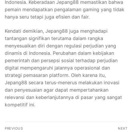
Indonesia. Keberadaan Jepang88 memastikan bahwa
pemain mendapatkan pengalaman gaming yang tidak
hanya seru tetapi juga efisien dan fair.
Kendati demikian, Jepang88 juga menghadapi
tantangan signifikan terutama dalam rangka
menyesuaikan diri dengan regulasi perjudian yang
dinamis di Indonesia. Perubahan dalam kebijakan
pemerintah dan persepsi sosial terhadap perjudian
digital mempengaruhi jalannya operasional dan
strategi pemasaran platform. Oleh karena itu,
Jepang88 secara terus-menerus melakukan inovasi
dan penyesuaian agar dapat mempertahankan
relevansi dan keberlanjutannya di pasar yang sangat
kompetitif ini.
Navigasi
PREVIOUS
NEXT