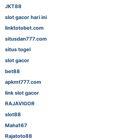
JKT88
slot gacor hari ini
linktotobet.com
situsdan777.com
situs togel
slot gacor
bet88
apkmt777.com
link slot gacor
RAJAVIGOR
slot88
Maha167
Rajatoto88