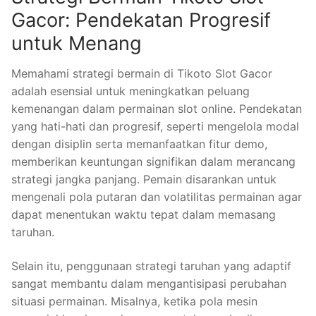
Gacor: Pendekatan Progresif
untuk Menang
Memahami strategi bermain di Tikoto Slot Gacor
adalah esensial untuk meningkatkan peluang
kemenangan dalam permainan slot online. Pendekatan
yang hati-hati dan progresif, seperti mengelola modal
dengan disiplin serta memanfaatkan fitur demo,
memberikan keuntungan signifikan dalam merancang
strategi jangka panjang. Pemain disarankan untuk
mengenali pola putaran dan volatilitas permainan agar
dapat menentukan waktu tepat dalam memasang
taruhan.
Selain itu, penggunaan strategi taruhan yang adaptif
sangat membantu dalam mengantisipasi perubahan
situasi permainan. Misalnya, ketika pola mesin