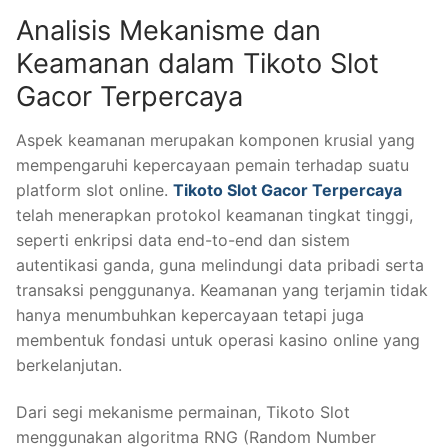
Analisis Mekanisme dan
Keamanan dalam Tikoto Slot
Gacor Terpercaya
Aspek keamanan merupakan komponen krusial yang
mempengaruhi kepercayaan pemain terhadap suatu
platform slot online.
Tikoto Slot Gacor Terpercaya
telah menerapkan protokol keamanan tingkat tinggi,
seperti enkripsi data end-to-end dan sistem
autentikasi ganda, guna melindungi data pribadi serta
transaksi penggunanya. Keamanan yang terjamin tidak
hanya menumbuhkan kepercayaan tetapi juga
membentuk fondasi untuk operasi kasino online yang
berkelanjutan.
Dari segi mekanisme permainan, Tikoto Slot
menggunakan algoritma RNG (Random Number