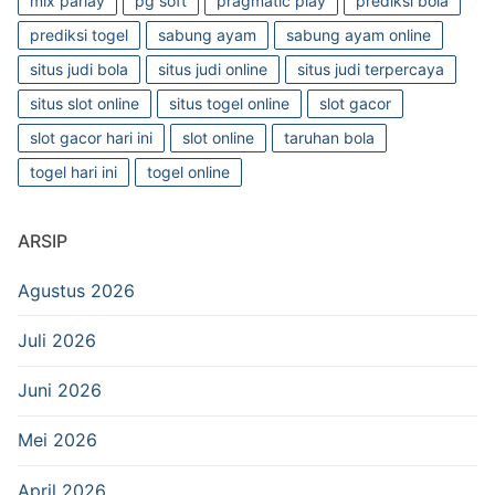
mix parlay
pg soft
pragmatic play
prediksi bola
prediksi togel
sabung ayam
sabung ayam online
situs judi bola
situs judi online
situs judi terpercaya
situs slot online
situs togel online
slot gacor
slot gacor hari ini
slot online
taruhan bola
togel hari ini
togel online
ARSIP
Agustus 2026
Juli 2026
Juni 2026
Mei 2026
April 2026