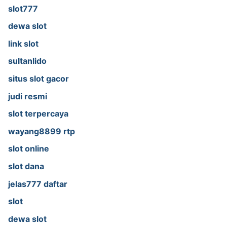
slot777
dewa slot
link slot
sultanlido
situs slot gacor
judi resmi
slot terpercaya
wayang8899 rtp
slot online
slot dana
jelas777 daftar
slot
dewa slot