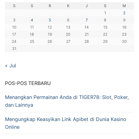
S
S
R
K
J
S
M
1
2
3
4
5
6
7
8
9
10
11
12
13
14
15
16
17
18
19
20
21
22
23
24
25
26
27
28
29
30
31
« Jul
POS-POS TERBARU
Menangkan Permainan Anda di TIGER78: Slot, Poker,
dan Lainnya
Mengungkap Keasyikan Link Apibet di Dunia Kasino
Online