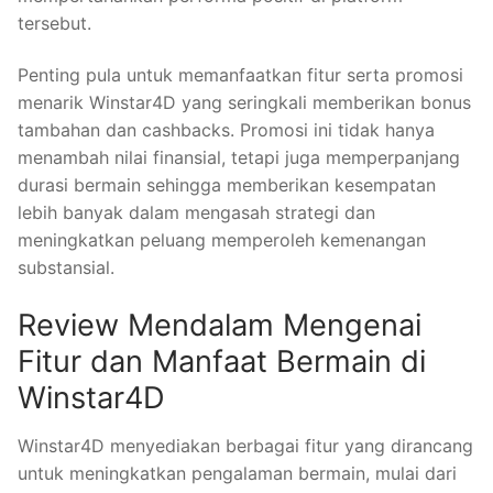
tersebut.
Penting pula untuk memanfaatkan fitur serta promosi
menarik Winstar4D yang seringkali memberikan bonus
tambahan dan cashbacks. Promosi ini tidak hanya
menambah nilai finansial, tetapi juga memperpanjang
durasi bermain sehingga memberikan kesempatan
lebih banyak dalam mengasah strategi dan
meningkatkan peluang memperoleh kemenangan
substansial.
Review Mendalam Mengenai
Fitur dan Manfaat Bermain di
Winstar4D
Winstar4D menyediakan berbagai fitur yang dirancang
untuk meningkatkan pengalaman bermain, mulai dari