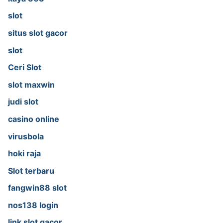
slot
situs slot gacor
slot
Ceri Slot
slot maxwin
judi slot
casino online
virusbola
hoki raja
Slot terbaru
fangwin88 slot
nos138 login
link slot gacor