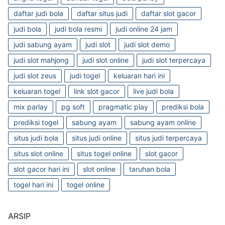
daftar judi bola
daftar situs judi
daftar slot gacor
judi bola
judi bola resmi
judi online 24 jam
judi sabung ayam
judi slot
judi slot demo
judi slot mahjong
judi slot online
judi slot terpercaya
judi slot zeus
judi togel
keluaran hari ini
keluaran togel
link slot gacor
live judi bola
mix parlay
pg soft
pragmatic play
prediksi bola
prediksi togel
sabung ayam
sabung ayam online
situs judi bola
situs judi online
situs judi terpercaya
situs slot online
situs togel online
slot gacor
slot gacor hari ini
slot online
taruhan bola
togel hari ini
togel online
ARSIP