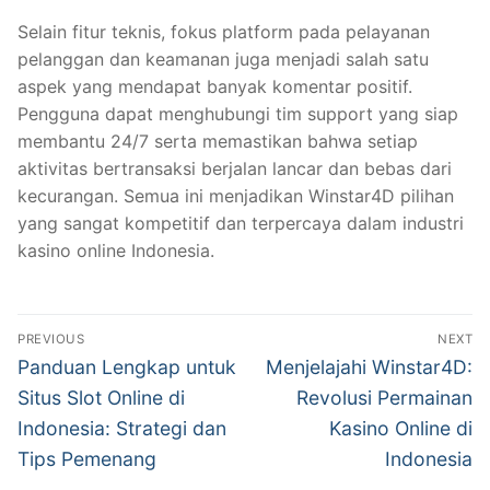
Selain fitur teknis, fokus platform pada pelayanan
pelanggan dan keamanan juga menjadi salah satu
aspek yang mendapat banyak komentar positif.
Pengguna dapat menghubungi tim support yang siap
membantu 24/7 serta memastikan bahwa setiap
aktivitas bertransaksi berjalan lancar dan bebas dari
kecurangan. Semua ini menjadikan Winstar4D pilihan
yang sangat kompetitif dan terpercaya dalam industri
kasino online Indonesia.
Navigasi
PREVIOUS
NEXT
pos
Previous
Next
Panduan Lengkap untuk
Menjelajahi Winstar4D:
post:
post:
Situs Slot Online di
Revolusi Permainan
Indonesia: Strategi dan
Kasino Online di
Tips Pemenang
Indonesia