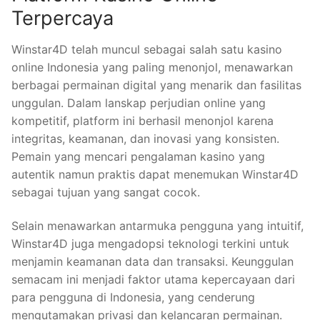
Terpercaya
Winstar4D telah muncul sebagai salah satu kasino
online Indonesia yang paling menonjol, menawarkan
berbagai permainan digital yang menarik dan fasilitas
unggulan. Dalam lanskap perjudian online yang
kompetitif, platform ini berhasil menonjol karena
integritas, keamanan, dan inovasi yang konsisten.
Pemain yang mencari pengalaman kasino yang
autentik namun praktis dapat menemukan Winstar4D
sebagai tujuan yang sangat cocok.
Selain menawarkan antarmuka pengguna yang intuitif,
Winstar4D juga mengadopsi teknologi terkini untuk
menjamin keamanan data dan transaksi. Keunggulan
semacam ini menjadi faktor utama kepercayaan dari
para pengguna di Indonesia, yang cenderung
mengutamakan privasi dan kelancaran permainan.