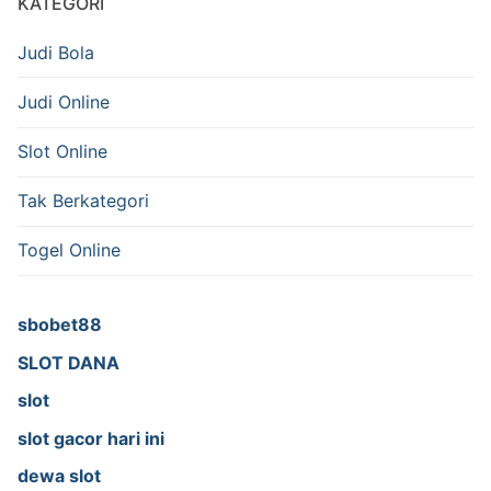
KATEGORI
Judi Bola
Judi Online
Slot Online
Tak Berkategori
Togel Online
sbobet88
SLOT DANA
slot
slot gacor hari ini
dewa slot