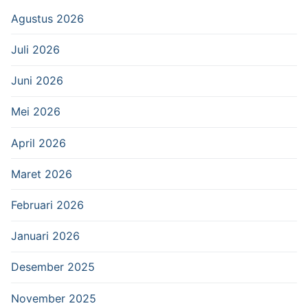
Agustus 2026
Juli 2026
Juni 2026
Mei 2026
April 2026
Maret 2026
Februari 2026
Januari 2026
Desember 2025
November 2025