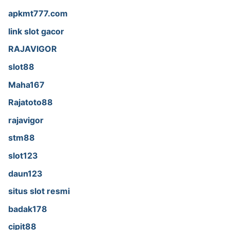
apkmt777.com
link slot gacor
RAJAVIGOR
slot88
Maha167
Rajatoto88
rajavigor
stm88
slot123
daun123
situs slot resmi
badak178
cipit88