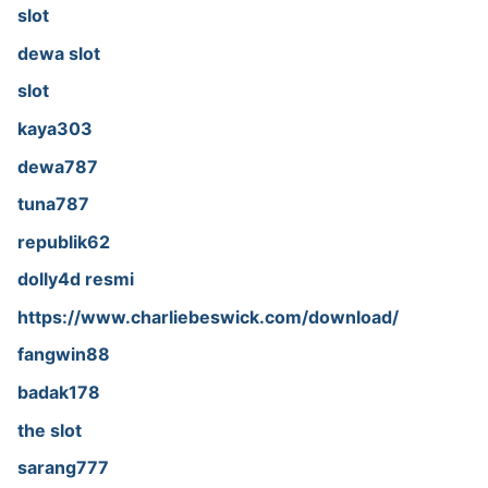
slot
dewa slot
slot
kaya303
dewa787
tuna787
republik62
dolly4d resmi
https://www.charliebeswick.com/download/
fangwin88
badak178
the slot
sarang777