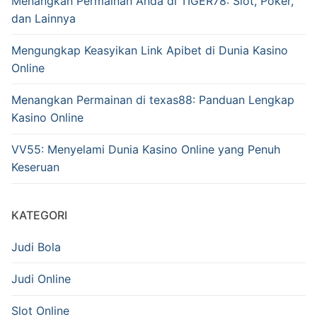
Menangkan Permainan Anda di TIGER78: Slot, Poker,
dan Lainnya
Mengungkap Keasyikan Link Apibet di Dunia Kasino
Online
Menangkan Permainan di texas88: Panduan Lengkap
Kasino Online
VV55: Menyelami Dunia Kasino Online yang Penuh
Keseruan
KATEGORI
Judi Bola
Judi Online
Slot Online