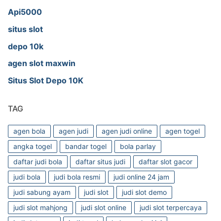
Api5000
situs slot
depo 10k
agen slot maxwin
Situs Slot Depo 10K
TAG
agen bola
agen judi
agen judi online
agen togel
angka togel
bandar togel
bola parlay
daftar judi bola
daftar situs judi
daftar slot gacor
judi bola
judi bola resmi
judi online 24 jam
judi sabung ayam
judi slot
judi slot demo
judi slot mahjong
judi slot online
judi slot terpercaya