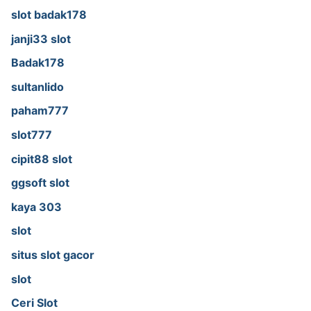
slot badak178
janji33 slot
Badak178
sultanlido
paham777
slot777
cipit88 slot
ggsoft slot
kaya 303
slot
situs slot gacor
slot
Ceri Slot