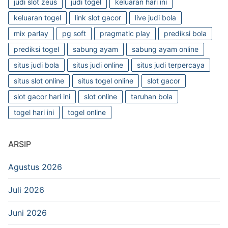
judi slot zeus
judi togel
keluaran hari ini
keluaran togel
link slot gacor
live judi bola
mix parlay
pg soft
pragmatic play
prediksi bola
prediksi togel
sabung ayam
sabung ayam online
situs judi bola
situs judi online
situs judi terpercaya
situs slot online
situs togel online
slot gacor
slot gacor hari ini
slot online
taruhan bola
togel hari ini
togel online
ARSIP
Agustus 2026
Juli 2026
Juni 2026