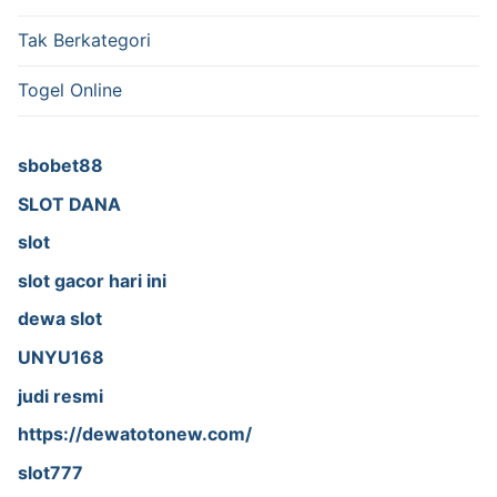
Tak Berkategori
Togel Online
sbobet88
SLOT DANA
slot
slot gacor hari ini
dewa slot
UNYU168
judi resmi
https://dewatotonew.com/
slot777